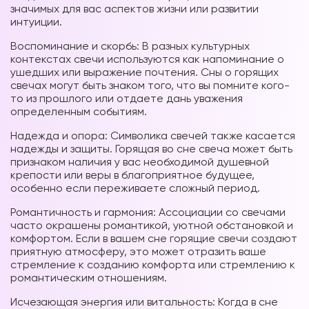
значимых для вас аспектов жизни или развитии
интуиции.
Воспоминание и скорбь: В разных культурных
контекстах свечи используются как напоминание о
ушедших или выражение почтения. Сны о горящих
свечах могут быть знаком того, что вы помните кого-
то из прошлого или отдаете дань уважения
определенным событиям.
Надежда и опора: Символика свечей также касается
надежды и защиты. Горящая во сне свеча может быть
признаком наличия у вас необходимой душевной
крепости или веры в благоприятное будущее,
особенно если переживаете сложный период.
Романтичность и гармония: Ассоциации со свечами
часто окрашены романтикой, уютной обстановкой и
комфортом. Если в вашем сне горящие свечи создают
приятную атмосферу, это может отразить ваше
стремление к созданию комфорта или стремлению к
романтическим
отношениям.
Исчезающая энергия или витальность: Когда в сне