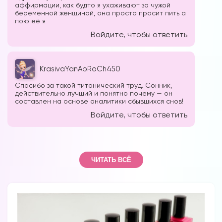
аффирмации, как будто я ухаживают за чужой
беременной женщиной, она просто просит пить а
пою её я
Войдите, чтобы ответить
KrasivaYanApRoCh450
Вы можете получать информацию во
Спасибо за такой титанический труд. Сонник,
снах (проверено более 100000
действительно лучший и понятно почему — он
участниками)
составлен на основе аналитики сбывшихся снов!
Войдите, чтобы ответить
Мы разработали систему практик, с
помощью которой можно получать
информацию во снах с первых дней.
Скачайте приложение, чтобы получить
доступ:
ЧИТАТЬ ВСЁ
Скачать
Наши форумы