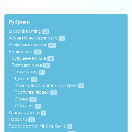
Рубрики
Lucid dreaming
23
Архив гипнотерапевта
16
Аффирмации снов
123
Вещие сны
184
Будущее во сне
48
Разгадка снов
119
Love Story
81
Деньги
52
Моё подсознание - мой врач
91
Поступки людей
72
Семья
30
События
99
Книги проекта
6
Новости
76
Перекресток Миров Книга
7