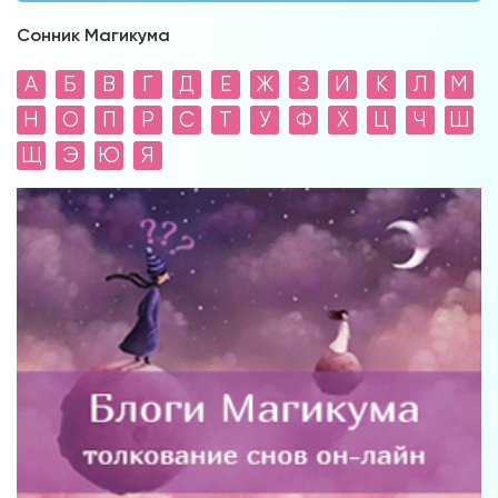
Сонник Магикума
А
Б
В
Г
Д
Е
Ж
З
И
К
Л
М
Н
О
П
Р
С
Т
У
Ф
Х
Ц
Ч
Ш
Щ
Э
Ю
Я