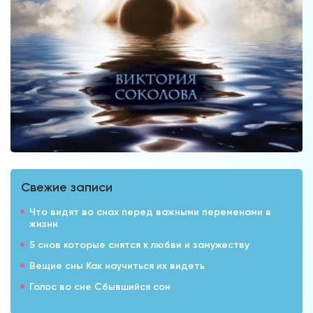
Свежие записи
Что видят во снах перед важными переменами в
жизни
5 снов которые снятся к любви и замужеству
Вещие сны Как научиться их видеть
Голос во сне Сбывшийся сон