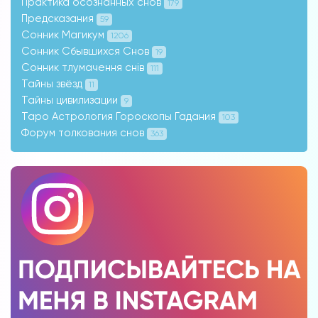
Практика осознанных снов
179
Предсказания
59
Сонник Магикум
1206
Сонник Сбывшихся Снов
19
Сонник тлумачення снів
111
Тайны звёзд
11
Тайны цивилизации
9
Таро Астрология Гороскопы Гадания
103
Форум толкования снов
363