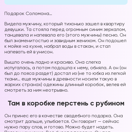
Подарок Соломона…
Видела мужчину, который тихонько зашел в квартиру
девушки. Та стояла перед огромным синим зеркалом,
танцевала и напевала его (этого мужчины) песню. Он
был знаменитостью и завидным женихом. Он подошел
к мойке на кухне, набрал воды в стакан, и стал
напевать ей в унисон.
Вышло очень ладно и красиво. Она слегка
испугалась, а потом подошла к нему, обняла. А он (он
был до пояса раздет) достал из (не то юбка из легкой
ткани… еще мужчины в древности носили такую в
жарких странах) одежины длинный коробок, велев ей
смотреть за ним неотрывно.
Там в коробке перстень с рубином
Он принес его в качестве свадебного подарка. Она
смотрит дальше, улыбается. Он говорит — сейчас
нужно пару слов, и готово. Можно будет надеть.