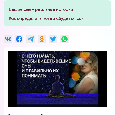
Вещие сны - реальные истории
Как определять, когда сбудется сон
Вы можете получать информацию во
снах (проверено более 100000
участниками)
Мы разработали систему практик, с
помощью которой можно получать
информацию во снах с первых дней.
Скачайте приложение, чтобы получить
доступ:
Скачать
Наши форумы