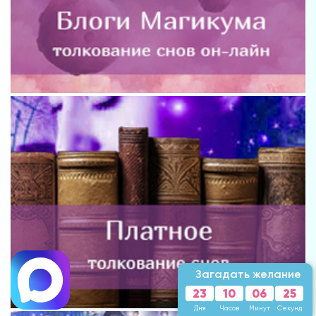
Загадать желание
23
10
06
23
Дня
Часов
Минут
Секунды