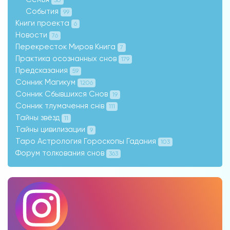
События
99
Книги проекта
6
Новости
76
Перекресток Миров Книга
7
Практика осознанных снов
179
Предсказания
59
Сонник Магикум
1206
Сонник Сбывшихся Снов
19
Сонник тлумачення снів
111
Тайны звёзд
11
Тайны цивилизации
9
Таро Астрология Гороскопы Гадания
103
Форум толкования снов
363