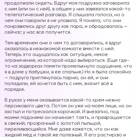
продолжали сидеть. Вдруг моя подружка заговорила
с ним (или он с ней), в общем у них завязался какой-то
телепатический разговор. Я слышала голоса, но о
чем они говорили я не уловила. Я поняла, что они
понравились друг другу как пара, и обрадовалась —
сейчас у нас всё получится.
Тем временем они о чем то договорились, я вдруг
оказалась в незнакомой комнате вместе с ней.
Теперь это ощущалось как ситуация, некое
ограничение, из которой надо выбираться. (Еще где-
то на задворках памяти промелькнуло ощущение, что
я в доме у бабушки, в ее спальне.) Но я была спокойна
— подруга приглянулась парню, он ей, и они
поладили, ей хочется быть с ним, значит всё в
порядке.
В руках у меня оказывается какой-то крем нежно
персикового цвета. Потом он уже на моём лице, но он
застыл и потрескался корочкой. И внезапно, под
моими ладонями он начинает таять, и превращается
в свежий, прозрачный с золотой пыльцой,
переливающийся. Мне даже кажется, что он как
жидкий мёд и такой же полезный. Я его растираю и