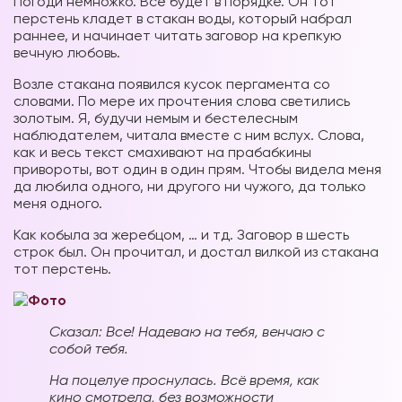
Погоди немножко. Всё будет в порядке. Он тот
перстень кладет в стакан воды, который набрал
раннее, и начинает читать заговор на крепкую
вечную любовь.
Возле стакана появился кусок пергамента со
словами. По мере их прочтения слова светились
золотым. Я, будучи немым и бестелесным
наблюдателем, читала вместе с ним вслух. Слова,
как и весь текст смахивают на прабабкины
привороты, вот один в один прям. Чтобы видела меня
да любила одного, ни другого ни чужого, да только
меня одного.
Как кобыла за жеребцом, … и тд. Заговор в шесть
строк был. Он прочитал, и достал вилкой из стакана
тот перстень.
Сказал: Все! Надеваю на тебя, венчаю с
собой тебя.
На поцелуе проснулась. Всё время, как
кино смотрела, без возможности