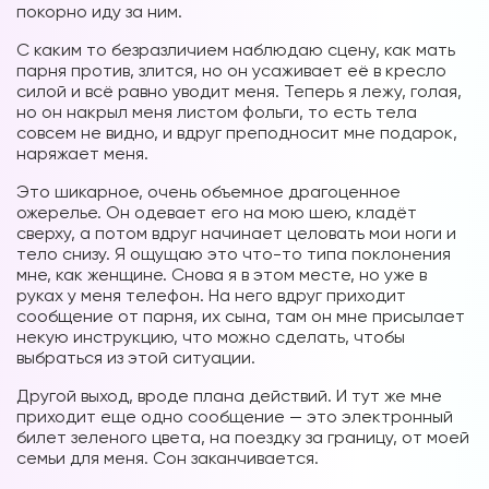
покорно иду за ним.
С каким то безразличием наблюдаю сцену, как мать
парня против, злится, но он усаживает её в кресло
силой и всё равно уводит меня. Теперь я лежу, голая,
но он накрыл меня листом фольги, то есть тела
совсем не видно, и вдруг преподносит мне подарок,
наряжает меня.
Это шикарное, очень объемное драгоценное
ожерелье. Он одевает его на мою шею, кладёт
сверху, а потом вдруг начинает целовать мои ноги и
тело снизу. Я ощущаю это что-то типа поклонения
мне, как женщине. Снова я в этом месте, но уже в
руках у меня телефон. На него вдруг приходит
сообщение от парня, их сына, там он мне присылает
некую инструкцию, что можно сделать, чтобы
выбраться из этой ситуации.
Другой выход, вроде плана действий. И тут же мне
приходит еще одно сообщение — это электронный
билет зеленого цвета, на поездку за границу, от моей
семьи для меня. Сон заканчивается.