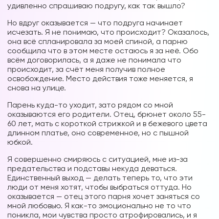
удивленно спрашиваю подругу, как так вышло?
Но вдруг оказывается — что подруга начинает
исчезать. Я не понимаю, что происходит? Оказалось,
она всё спланировала за моей спиной, а парню
сообщила что в этом месте остаюсь я за неё. Обо
всём договорилась, а я даже не понимала что
происходит, за счёт меня получив полное
освобождение. Место действия тоже меняется, я
снова на улице.
Парень куда-то уходит, зато рядом со мной
оказываются его родители. Отец, брюнет около 55-
60 лет, мать с короткой стрижкой и в бежевого цвета
длинном платье, оно современное, но с пышной
юбкой.
Я совершенно смиряюсь с ситуацией, мне из-за
предательства и подставы некуда деваться.
Единственный выход — делать теперь то, что эти
люди от меня хотят, чтобы выбраться оттуда. Но
оказывается — отец этого парня хочет заняться со
мной любовью. Я как-то эмоционально не то что
поникла, мои чувства просто атрофировались, и я