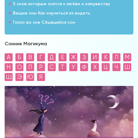
5 снов которые снятся к любви и замужеству
Вещие сны Как научиться их видеть
Голос во сне Сбывшийся сон
Сонник Магикума
А
Б
В
Г
Д
Е
Ж
З
И
К
Л
М
Н
О
П
Р
С
Т
У
Ф
Х
Ц
Ч
Ш
Щ
Э
Ю
Я