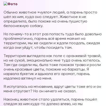
Обычно животное »чуяло» людей, а парень просто
шёл за ним, куда оно следует. Животное я не
определила, было похоже на очень пушистую
белоснежную собаку.
Но почему-то в этот раз попасть туда было довольно
проблематично, парень всё время маячил на
территории, мы же сидели и ждали поодаль, ожидая
когда они уйдут, чтобы посидеть там.
Территория выглядела как поле с оранжевой травой,
но не сухой, эмоционально мне туда очень хотелось.
Там где сидели мы, была тоже похожая трава и росли
очень красивые цветы, похожие на бархатцы. Я
нарвала букетик и вдыхала его аромат, парень
издалека взглянул на меня.
Я испугалась на мгновение, вдруг цветы тоже его и он
меня отругает? Но он ничего не сказал.
Наконец животное стало удаляться, парень пошёл
следом за ним куда-то далеко влево, но мы