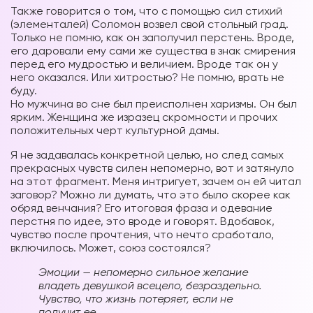
Также говорится о том, что с помощью сил стихий
(элементалей) Соломон возвел свой стольный град.
Только не помню, как он заполучил перстень. Вроде,
его даровали ему сами же существа в знак смирения
перед его мудростью и величием. Вроде так он у
него оказался. Или хитростью? Не помню, врать не
буду.
Но мужчина во сне был преисполнен харизмы. Он был
ярким. Женщина же изразец скромности и прочих
положительных черт культурной дамы.
Я не задавалась конкретной целью, но след самых
прекрасных чувств силен непомерно, вот и затянуло
на этот фрагмент. Меня интригует, зачем он ей читал
заговор? Можно ли думать, что это было скорее как
обряд венчания? Его итоговая фраза и одевание
перстня по идее, это вроде и говорят. Вдобавок,
чувство после прочтения, что нечто сработало,
включилось. Может, союз состоялся?
Эмоции — непомерно сильное желание
владеть девушкой всецело, безраздельно.
Чувство, что жизнь потеряет, если не
получит ее.