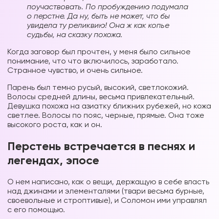
поучаствовать. По пробуждению подумала
о перстне. Да ну, быть не может, что бы
увидела ту реликвию! Она ж как копье
судьбы, на сказку похожа.
Когда заговор был прочтен, у меня было сильное
понимание, что что включилось, заработало.
Странное чувство, и очень сильное.
Парень был темно русый, высокий, светлокожий.
Волосы средней длины, весьма привлекательный.
Девушка похожа на азиатку ближних рубежей, но кожа
светлее. Волосы по пояс, черные, прямые. Она тоже
высокого роста, как и он.
Перстень встречается в песнях и
легендах, эпосе
О нем написано, как о вещи, держащую в себе власть
над джинами и элементалями (твари весьма бурные,
своевольные и строптивые), и Соломон ими управлял
с его помощью.