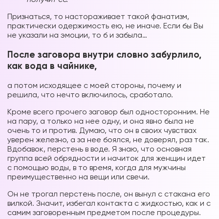
Признаться, то настораживает такой фанатизм,
практически одержимость ею, не иначе. Если бы Вы
не указали на эмоции, то б и забыла…
После заговора внутри словно забурлило,
как вода в чайнике,
а потом исходящее с моей стороны, почему и
решила, что нечто включилось, сработало.
Кроме всего прочего заговор был односторонним. Не
на пару, а только на нее одну, и она явно была не
очень то и против. Думаю, что он в своих чувствах
уверен железно, а за нее боялся, не доверял, раз так.
Вдобавок, перстень в воде. Я знаю, что основная
группа всей обрядности и начиток для женщин идет
с помощью воды, в то время, когда для мужчины
преимущественно на вещи или свечи.
Он не трогал перстень после, он вынул с стакана его
вилкой. Значит, избегал контакта с жидкостью, как и с
самим заговоренным предметом после процедуры.