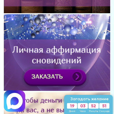
Загадать желание
19
03
52
47
Дней
Часа
Минуты
Секунд