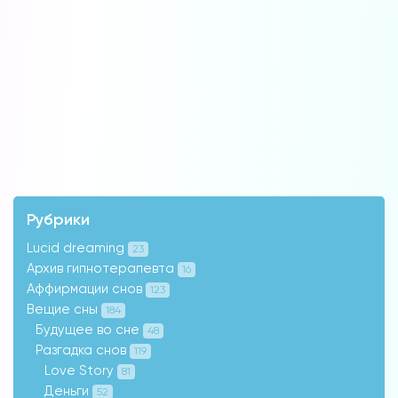
Рубрики
Lucid dreaming
23
Архив гипнотерапевта
16
Аффирмации снов
123
Вещие сны
184
Будущее во сне
48
Разгадка снов
119
Love Story
81
Деньги
52