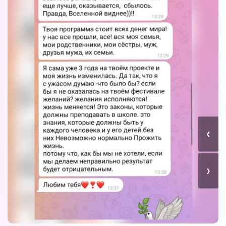
Вы можете получать информацию во
снах (проверено более 100000
участниками)
Мы разработали систему практик, с
помощью которой можно получать
‹
информацию во снах с первых дней.
Скачайте приложение, чтобы получить
доступ:
›
Скачать
Наши форумы