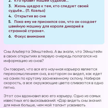
2
Кто правит нашей судьбой…
3
Жизнь щедра к тем, кто следует своей
судьбе… (П. Коэльо)
4
Открытия во сне
5
Пока ему не приснился сон, что он создает
швейную машину для короля дикарей в
странной стране».
6
Фокус внимания
Сны Альберта Эйнштейна. А вы знали, что Эйнштейн
в своих открытиях в первую очередь полагался на
информацию из снов?
Он говорил, что вся его научная карьера является
переосмыслением сна, в котором он видел, как едет
на санях по крутому заснеженному склону. Набирая
скорость, а все окружающие цвета сливаются в одно
пятно.
Этот сон вдохновил всю его карьеру. Одно из самых
известных его высказываний: «Дар видеть сны значил
для меня больше, чем мой талант усваивать