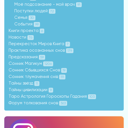
Моё подсознание - мой врач
91
Поступки людей
72
Семья
30
События
99
Книги проекта
6
Новости
76
Перекресток Миров Книга
7
Практика осознанных снов
179
Предсказания
59
Сонник Магикум
1206
Сонник Сбывшихся Снов
19
Сонник тлумачення снів
111
Тайны звёзд
11
Тайны цивилизации
9
Таро Астрология Гороскопы Гадания
103
Форум толкования снов
363