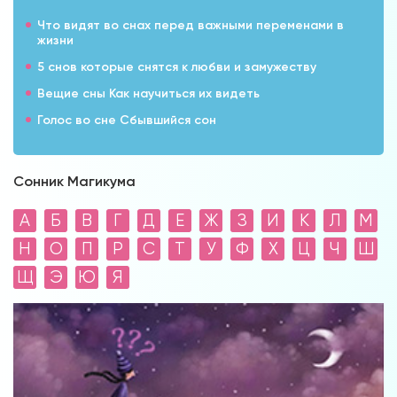
Что видят во снах перед важными переменами в
жизни
5 снов которые снятся к любви и замужеству
Вещие сны Как научиться их видеть
Голос во сне Сбывшийся сон
Сонник Магикума
А
Б
В
Г
Д
Е
Ж
З
И
К
Л
М
Н
О
П
Р
С
Т
У
Ф
Х
Ц
Ч
Ш
Щ
Э
Ю
Я