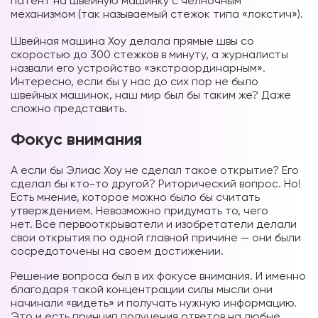
патент на швейную машинку с челночным
механизмом (так называемый стежок типа «локстич»).
⠀
Швейная машина Хоу делала прямые швы со
скоростью до 300 стежков в минуту, а журналисты
назвали его устройство «экстраординарным».
Интересно, если бы у нас до сих пор не было
швейных машинок, наш мир был бы таким же? Даже
сложно представить.
Фокус внимания
А если бы Элиас Хоу не сделал такое открытие? Его
сделал бы кто-то другой? Риторический вопрос. Но!
Есть мнение, которое можно было бы считать
утверждением. Невозможно придумать то, чего
нет. Все первооткрыватели и изобретатели делали
свои открытия по одной главной причине — они были
сосредоточены на своем достижении.
Решение вопроса был в их фокусе внимания. И именно
благодаря такой концентрации силы мысли они
начинали «видеть» и получать нужную информацию.
Это и есть принцип получения ответов на любые