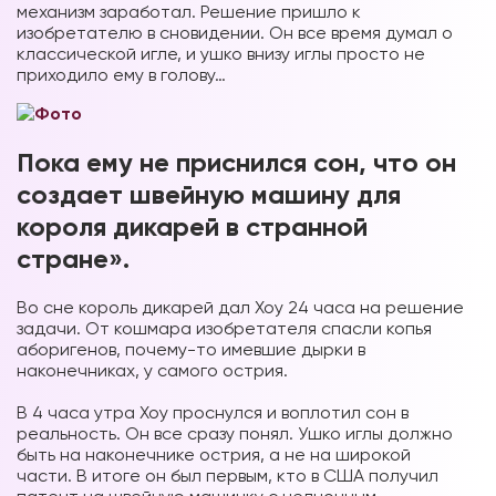
механизм заработал. Решение пришло к
изобретателю в сновидении. Он все время думал о
классической игле, и ушко внизу иглы просто не
приходило ему в голову…
Пока ему не приснился сон, что он
создает швейную машину для
короля дикарей в странной
стране».
Во сне король дикарей дал Хоу 24 часа на решение
задачи. От кошмара изобретателя спасли копья
аборигенов, почему-то имевшие дырки в
наконечниках, у самого острия.
⠀
В 4 часа утра Хоу проснулся и воплотил сон в
реальность. Он все сразу понял. Ушко иглы должно
быть на наконечнике острия, а не на широкой
части. В итоге он был первым, кто в США получил