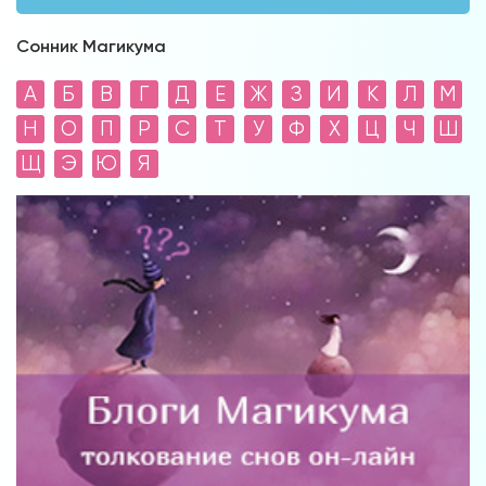
Сонник Магикума
А
Б
В
Г
Д
Е
Ж
З
И
К
Л
М
Н
О
П
Р
С
Т
У
Ф
Х
Ц
Ч
Ш
Щ
Э
Ю
Я