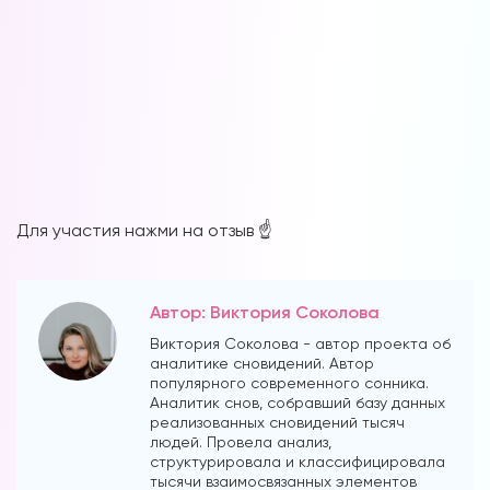
Вы можете получать информацию во
снах (проверено более 100000
участниками)
Для участия нажми на отзыв ☝️
Мы разработали систему практик, с
помощью которой можно получать
информацию во снах с первых дней.
Автор: Виктория Соколова
Скачайте приложение, чтобы получить
Виктория Соколова - автор проекта об
доступ:
аналитике сновидений. Автор
популярного современного сонника.
Аналитик снов, собравший базу данных
Скачать
реализованных сновидений тысяч
людей. Провела анализ,
структурировала и классифицировала
Наши форумы
тысячи взаимосвязанных элементов