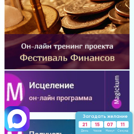
Загадать желание
21
15
07
08
День
Часов
Минут
Секунд