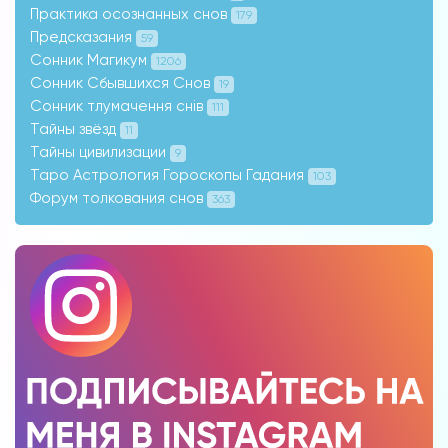
Практика осознанных снов
179
Предсказания
59
Сонник Магикум
1206
Сонник Сбывшихся Снов
19
Сонник тлумачення снів
111
Тайны звёзд
11
Тайны цивилизации
9
Таро Астрология Гороскопы Гадания
103
Форум толкования снов
363