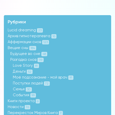
Рубрики
Lucid dreaming
23
Архив гипнотерапевта
16
Аффирмации снов
123
Вещие сны
184
Будущее во сне
48
Разгадка снов
119
Love Story
81
Деньги
52
Моё подсознание - мой врач
91
Поступки людей
72
Семья
30
События
99
Книги проекта
6
Новости
76
Перекресток Миров Книга
7