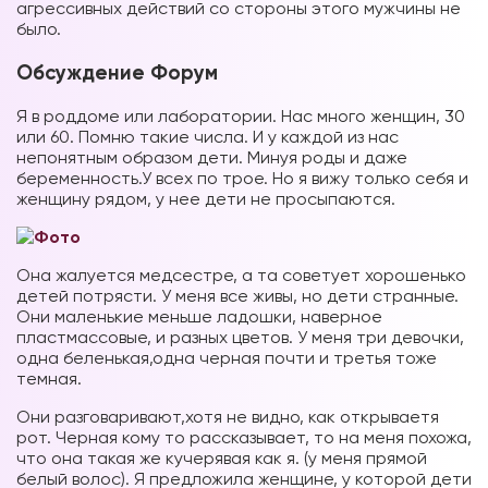
агрессивных действий со стороны этого мужчины не
было.
Обсуждение Форум
Я в роддоме или лаборатории. Нас много женщин, 30
или 60. Помню такие числа. И у каждой из нас
непонятным образом дети. Минуя роды и даже
беременность.У всех по трое. Но я вижу только себя и
женщину рядом, у нее дети не просыпаются.
Она жалуется медсестре, а та советует хорошенько
детей потрясти. У меня все живы, но дети странные.
Они маленькие меньше ладошки, наверное
пластмассовые, и разных цветов. У меня три девочки,
одна беленькая,одна черная почти и третья тоже
темная.
Они разговаривают,хотя не видно, как открываетя
рот. Черная кому то рассказывает, то на меня похожа,
что она такая же кучерявая как я. (у меня прямой
белый волос). Я предложила женщине, у которой дети