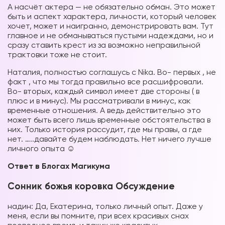
А насчёт актера — не обязательно обман. Это может
быть и аспект характера, личности, который человек
хочет, может и наигранно, демонстрировать вам. Тут
главное и не обманываться пустыми надеждами, но и
сразу ставить крест из за возможно неправильной
трактовки тоже не стоит.
Наталия, полностью соглашусь с Nika. Во- первых , не
факт , что мы тогда правильно все расшифровали.
Во- вторых, каждый символ имеет две стороны ( в
плюс и в минус). Мы рассматривали в минус, как
временные отношения. А ведь действительно это
может быть всего лишь временные обстоятельства в
них. Только история рассудит, где мы правы, а где
нет. …..давайте будем наблюдать. Нет ничего лучше
личного опыта ☺️
Ответ в Блогах Магикума
Сонник божья коровка Обсуждение
надин: Да, Екатерина, только личный опыт. Даже у
меня, если вы помните, при всех красивых снах