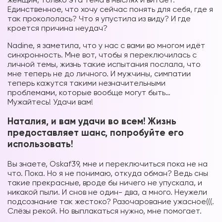
Единственное, что хочу сейчас понять для себя, где я
так прокололась? Что я упустила из виду? И где
кроется причина неудач?
Nadine, я заметила, что у нас с вами во многом идёт
синхронность. Мне вот, чтобы я переключилась с
личной темы, жизнь такие испытания послала, что
мне теперь не до личного. И мужчины, симпатии
теперь кажутся такими незначительными
проблемами, которые вообще могут быть…
Мужайтесь! Удачи вам!
Наталия, и вам удачи во всем! Жизнь
предоставляет шанс, попробуйте его
использовать!
Вы знаете, Oskaf39, мне и переключиться пока не на
что. Пока. Но я не понимаю, откуда обман? Ведь сны
такие прекрасные, вроде бы ничего не упускала, и
никакой пыли. И снов не один- два, а много. Неужели
подсознание так жестоко? Разочарование ужасное(((.
Слёзы рекой. Но выплакаться нужно, мне помогает.