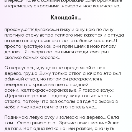
впереди поле с божьими коровками..Они оранжевые
вперемешку с красными..невероятное количество..
Клондайк…
Форум в
прохожу..оглядываюсь..и вижу и ощущаю по лицу
плотную стену ветра теплого мне кажется и оттуда
Телеграм
на мою голову начинают лететь божьи коровки..Я
просто чувствую как они прям шмяк в мою голову
делают..Я говорю оставшимся сзади..смотрит
сколько божьих коровок..
Отвернулась, иду дальше предо мной ствол
Форум на сайте
дерева..груша..Вижу только ствол сначала это был
обычный ствол, но потом он раскрасился в
невероятно красивые цвета поздней
осени..желтокраснооранжевые..Я говорю вслух:
«Дерево созрело». Подхожу..вижу только часть
ствола, потому что вся остальная где то высоко в
небе и мне кажется что это тополь уже…
Поднимаю левую руку и залезаю на дерево… Села
там… Осматриваю его… Зрение ловит мельчайшие
детали..Вот одна ветка на ней разлом, она чуть