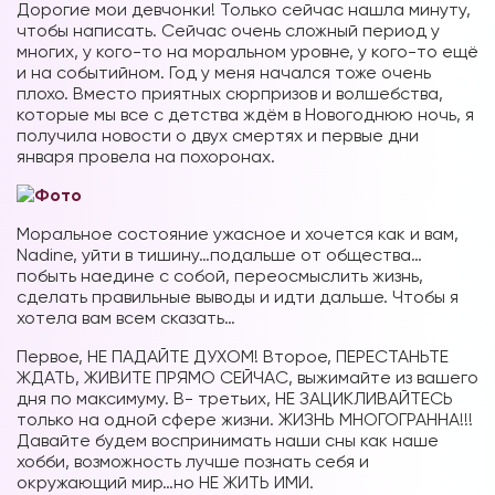
Дорогие мои девчонки! Только сейчас нашла минуту,
чтобы написать. Сейчас очень сложный период у
многих, у кого-то на моральном уровне, у кого-то ещё
и на событийном. Год у меня начался тоже очень
плохо. Вместо приятных сюрпризов и волшебства,
которые мы все с детства ждём в Новогоднюю ночь, я
получила новости о двух смертях и первые дни
января провела на похоронах.
Моральное состояние ужасное и хочется как и вам,
Nadine, уйти в тишину…подальше от общества…
побыть наедине с собой, переосмыслить жизнь,
сделать правильные выводы и идти дальше. Чтобы я
хотела вам всем сказать…
Первое, НЕ ПАДАЙТЕ ДУХОМ! Второе, ПЕРЕСТАНЬТЕ
ЖДАТЬ, ЖИВИТЕ ПРЯМО СЕЙЧАС, выжимайте из вашего
дня по максимуму. В- третьих, НЕ ЗАЦИКЛИВАЙТЕСЬ
только на одной сфере жизни. ЖИЗНЬ МНОГОГРАННА!!!
Давайте будем воспринимать наши сны как наше
хобби, возможность лучше познать себя и
окружающий мир…но НЕ ЖИТЬ ИМИ.