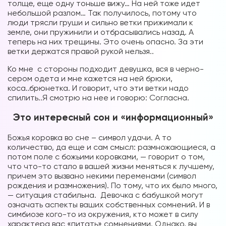
толще, еще одну тоньше вижу… На ней тоже идет
небольшой разлом… Так получилось, потому что
люди трясли груши и сильно ветки прижимали к
земле, они пружинили и отбрасывались назад. А
теперь на них трещины. Это очень опасно. За эти
ветки держатся правой рукой нельзя..
Ко мне с стороны подходит девушка, вся в черно-
сером одета и мне кажется на ней брюки,
коса..брюнетка. И говорит, что эти ветки надо
спилить..Я смотрю на нее и говорю: Согласна.
Это интересный сон и «информационный»
Божья коровка во сне – символ удачи. А то
количество, да еще и сам смысл: размножающиеся, а
потом поле с божьими коровками, — говорит о том,
что что-то стало в вашей жизни меняться к лучшему,
причем это вызвано некими переменами (символ
рождения и размножения). По тому, что их было много,
— ситуация стабильна. Девочка с бабушкой могут
означать аспекты ваших собственных сомнений. И в
симбиозе кого-то из окружения, кто может в силу
характера вас «питать» сомнениями. Однако, вы