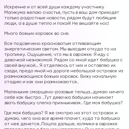
Искренне и от всей души каждому участнику
Магикума желаю счастья, пусть в ваш дом приходят
только радостные новости, рядом будут любящие
люди, а в душе тепло и покой! Не вешайте нос!
Много божьих коровок во сне.
Все подсвечено красноватым отливающим
Вы можете получать информацию во
энергетическим светом. Мы выходим откуда то на
снах (проверено более 100000
тропинку. Ощущение, что мы в овражке. Я иду с
участниками)
девочкой незнакомой. Рядом со мной идет бабушка с
своей внучкой… Я отделяюсь от них и оставляю их
Мы разработали систему практик, с
сзади, предо мной на дороге небольшой островок из
помощью которой можно получать
размножающихся божьих коровок. Вижу начальную
информацию во снах с первых дней.
стадию и как они размножаются..
Скачайте приложение, чтобы получить
доступ:
Маленькие сморщено-розовые тельца…думаю ничего
себе как быстро ..Тут девочка бабушки начинает
звать бабушку слегка прихныкивая.. Где моя бабушка?
Скачать
Где моя бабушка? Я же смотрю на этот островок и
думаю, чего она все время плачет, куда та бабушка
от нее денется..Пошла дальше, холмики в овражке
Наши форумы