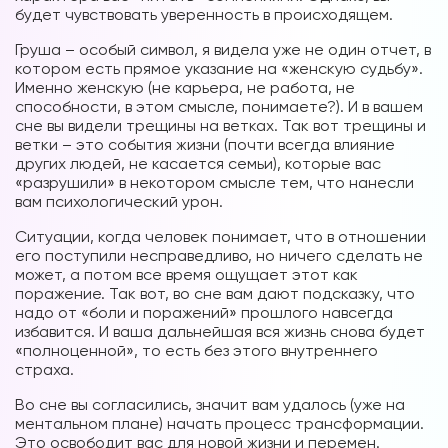
будет чувствовать уверенность в происходящем.
Груша – особый символ, я видела уже не один отчет, в
котором есть прямое указание на «женскую судьбу».
Именно женскую (не карьера, не работа, не
способности, в этом смысле, понимаете?). И в вашем
сне вы видели трещины на ветках. Так вот трещины и
ветки – это события жизни (почти всегда влияние
других людей, не касается семьи), которые вас
«разрушили» в некотором смысле тем, что нанесли
вам психологический урон.
Ситуации, когда человек понимает, что в отношении
его поступили несправедливо, но ничего сделать не
может, а потом все время ощущает этот как
поражение. Так вот, во сне вам дают подсказку, что
надо от «боли и поражений» прошлого навсегда
избавится. И ваша дальнейшая вся жизнь снова будет
«полноценной», то есть без этого внутреннего
страха.
Во сне вы согласились, значит вам удалось (уже на
ментальном плане) начать процесс трансформации.
Это освободит вас для новой жизни и перемен.