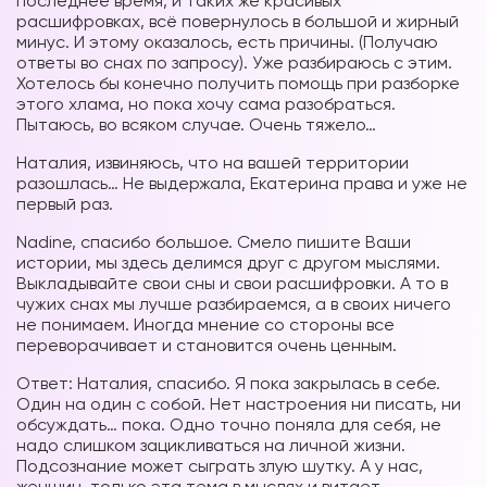
последнее время, и таких же красивых
расшифровках, всё повернулось в большой и жирный
минус. И этому оказалось, есть причины. (Получаю
ответы во снах по запросу). Уже разбираюсь с этим.
Хотелось бы конечно получить помощь при разборке
этого хлама, но пока хочу сама разобраться.
Пытаюсь, во всяком случае. Очень тяжело…
Наталия, извиняюсь, что на вашей территории
разошлась… Не выдержала, Екатерина права и уже не
первый раз.
Nadine, спасибо большое. Смело пишите Ваши
истории, мы здесь делимся друг с другом мыслями.
Выкладывайте свои сны и свои расшифровки. А то в
чужих снах мы лучше разбираемся, а в своих ничего
не понимаем. Иногда мнение со стороны все
переворачивает и становится очень ценным.
Ответ: Наталия, спасибо. Я пока закрылась в себе.
Один на один с собой. Нет настроения ни писать, ни
обсуждать… пока. Одно точно поняла для себя, не
надо слишком зацикливаться на личной жизни.
Подсознание может сыграть злую шутку. А у нас,
женщин, только эта тема в мыслях и витает.