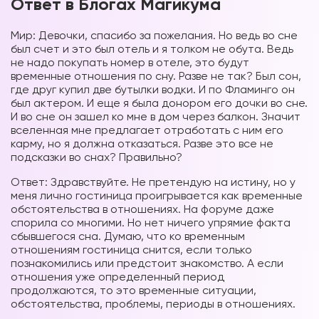
Ответ в Блогах Магикума
Мир: Девочки, спасибо за пожелания. Но ведь во сне
был счет и это был отель и я толком не обута. Ведь
не надо покупать номер в отеле, это будут
временные отношения по сну. Разве не так? Был сон,
где друг купил две бутылки водки. И по Фламинго он
был актером. И еще я была донором его дочки во сне.
И во сне он зашел ко мне в дом через балкон. Значит
вселенная мне предлагает отработать с ним его
карму, но я должна отказаться. Разве это все не
подсказки во снах? Правильно?
Ответ: Здравствуйте. Не претендую на истину, но у
меня лично гостиница проигрывается как временные
обстоятельства в отношениях. На форуме даже
спорила со многими. Но нет ничего упрямие факта
сбывшегося сна. Думаю, что ко временным
отношениям гостиница снится, если только
познакомились или предстоит знакомство. А если
отношения уже определенный период
продолжаются, то это временные ситуации,
обстоятельства, проблемы, периоды в отношениях.