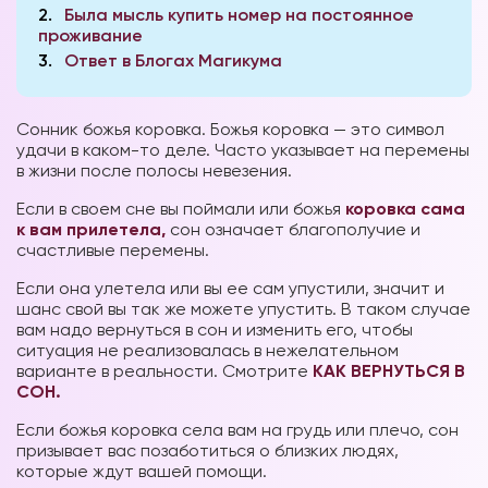
2
Была мысль купить номер на постоянное
проживание
3
Ответ в Блогах Магикума
Сонник божья коровка. Божья коровка — это символ
удачи в каком-то деле. Часто указывает на перемены
в жизни после полосы невезения.
Если в своем сне вы поймали или божья
коровка сама
к вам прилетела,
сон означает благополучие и
счастливые перемены.
Если она улетела или вы ее сам упустили, значит и
шанс свой вы так же можете упустить. В таком случае
вам надо вернуться в сон и изменить его, чтобы
ситуация не реализовалась в нежелательном
варианте в реальности. Смотрите
КАК ВЕРНУТЬСЯ В
СОН.
Если божья коровка села вам на грудь или плечо, сон
призывает вас позаботиться о близких людях,
которые ждут вашей помощи.