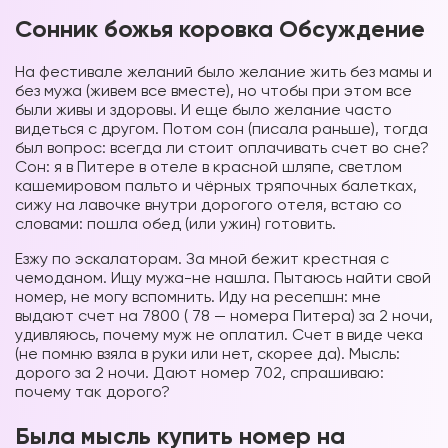
Сонник божья коровка Обсуждение
На фестивале желаний было желание жить без мамы и
без мужа (живем все вместе), но чтобы при этом все
были живы и здоровы. И еще было желание часто
видеться с другом. Потом сон (писала раньше), тогда
был вопрос: всегда ли стоит оплачивать счет во сне?
Сон: я в Питере в отеле в красной шляпе, светлом
кашемировом пальто и чёрных тряпочных балетках,
сижу на лавочке внутри дорогого отеля, встаю со
словами: пошла обед (или ужин) готовить.
Езжу по эскалаторам. За мной бежит крестная с
чемоданом. Ищу мужа-не нашла. Пытаюсь найти свой
номер, не могу вспомнить. Иду на ресепшн: мне
выдают счет на 7800 ( 78 — номера Питера) за 2 ночи,
удивляюсь, почему муж не оплатил. Счет в виде чека
(не помню взяла в руки или нет, скорее да). Мысль:
дорого за 2 ночи. Дают номер 702, спрашиваю:
почему так дорого?
Была мысль купить номер на