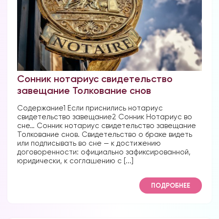
Форум в
Телеграм
Сонник нотариус свидетельство
завещание Толкование снов
Содержание1 Если приснились нотариус
свидетельство завещание2 Сонник Нотариус во
Форум на сайте
сне… Сонник нотариус свидетельство завещание
Толкование снов. Свидетельство о браке видеть
или подписывать во сне — к достижению
договоренности: официально зафиксированной,
юридически, к соглашению с [...]
ПОДРОБНЕЕ