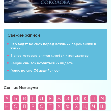
Свежие записи
Что видят во снах перед важными переменами в
жизни
5 снов которые снятся к любви и замужеству
Вещие сны Как научиться их видеть
Голос во сне Сбывшийся сон
Сонник Магикума
А
Б
В
Г
Д
Е
Ж
З
И
К
Л
М
Н
О
П
Р
С
Т
У
Ф
Х
Ц
Ч
Ш