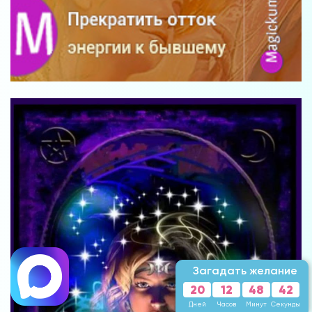
Загадать желание
20
12
48
40
Дней
Часов
Минут
Секунд