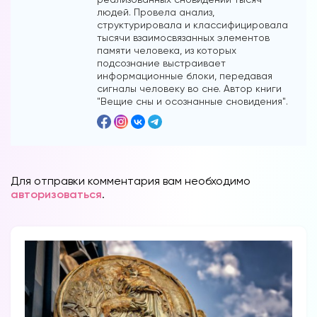
людей. Провела анализ,
структурировала и классифицировала
тысячи взаимосвязанных элементов
памяти человека, из которых
подсознание выстраивает
информационные блоки, передавая
сигналы человеку во сне. Автор книги
"Вещие сны и осознанные сновидения".
Вы можете получать информацию во
снах (проверено более 100000
участниками)
Мы разработали систему практик, с
помощью которой можно получать
Для отправки комментария вам необходимо
авторизоваться
.
информацию во снах с первых дней.
Скачайте приложение, чтобы получить
доступ:
Скачать
Наши форумы