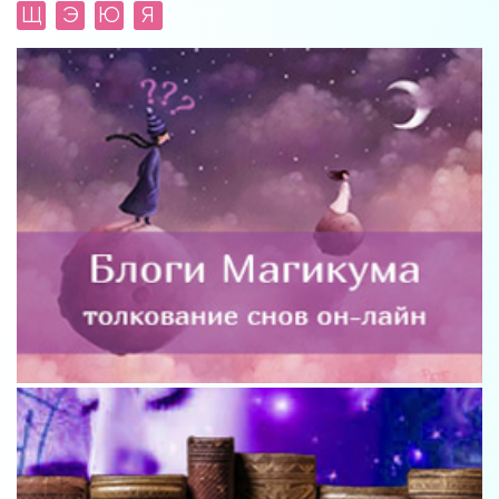
Щ
Э
Ю
Я