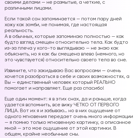
своими делами — не размытые, а четкие, с
различными лицами.
Если такой сон запоминается — потом пару дней
хожу как зомби, не понимая, где настоящая
реальность.
А в обычных, которые запоминаю полностью — как
будто взгляд смещен относительно тела. Как будто
из-за плеча у кого-то выглядываю — не знаю как
объяснить, но я как бы смещена влево (немного, но
это чувствуется) относительно своего тела во сне.
Извините, что закидываю Вас вопросами — очень
хочется разобраться в себе и своих возможностях, а
Вы — единственный человек который РЕАЛЬНО
помогает и направляет. Еще раз спасибо!
Еще один момент: я в этих снах, да и раньше, когда
удается вспомнить, все вижу ЧЕТКО ОТ ПЕРВОГО
ЛИЦА. Вот их я и забываю… но в них ощущение от
одного мгновения передает очень много информации
— я помню только мгновенную картинку, а описанное
мной — это мое ощущение от этой картинки. В
общем, крайне необычные сны.