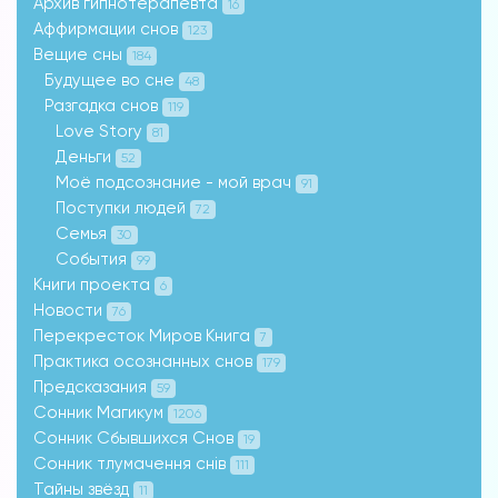
Архив гипнотерапевта
16
Аффирмации снов
123
Вещие сны
184
Будущее во сне
48
Разгадка снов
119
Love Story
81
Деньги
52
Моё подсознание - мой врач
91
Поступки людей
72
Семья
30
События
99
Книги проекта
6
Новости
76
Перекресток Миров Книга
7
Практика осознанных снов
179
Предсказания
59
Сонник Магикум
1206
Сонник Сбывшихся Снов
19
Сонник тлумачення снів
111
Тайны звёзд
11