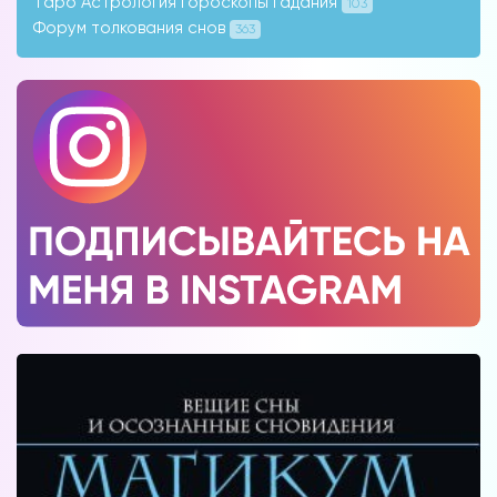
Таро Астрология Гороскопы Гадания
103
Форум толкования снов
363