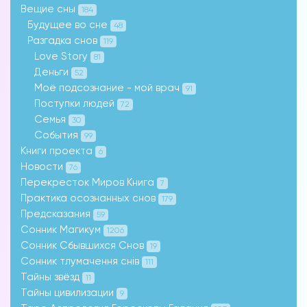
Вещие сны
184
Будущее во сне
48
Разгадка снов
119
Love Story
81
Деньги
52
Моё подсознание - мой врач
91
Поступки людей
72
Семья
30
События
99
Книги проекта
6
Новости
76
Перекресток Миров Книга
7
Практика осознанных снов
179
Предсказания
59
Сонник Магикум
1206
Сонник Сбывшихся Снов
19
Сонник тлумачення снів
111
Тайны звёзд
11
Тайны цивилизации
9