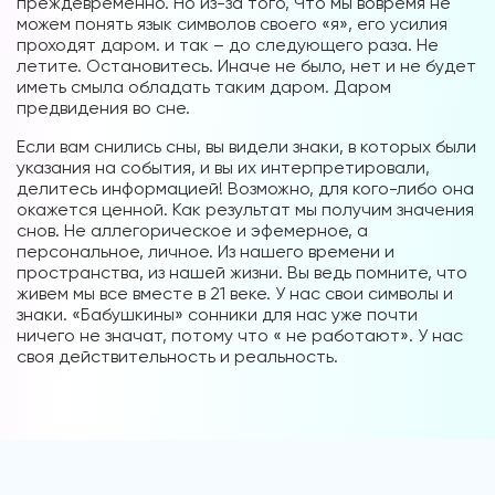
преждевременно. Но из-за того, Что мы вовремя не
можем понять язык символов своего «я», его усилия
проходят даром. и так – до следующего раза. Не
летите. Остановитесь. Иначе не было, нет и не будет
иметь смыла обладать таким даром. Даром
предвидения во сне.
Если вам снились сны, вы видели знаки, в которых были
указания на события, и вы их интерпретировали,
делитесь информацией! Возможно, для кого-либо она
окажется ценной. Как результат мы получим значения
снов. Не аллегорическое и эфемерное, а
персональное, личное. Из нашего времени и
пространства, из нашей жизни. Вы ведь помните, что
живем мы все вместе в 21 веке. У нас свои символы и
знаки. «Бабушкины» сонники для нас уже почти
ничего не значат, потому что « не работают». У нас
своя действительность и реальность.