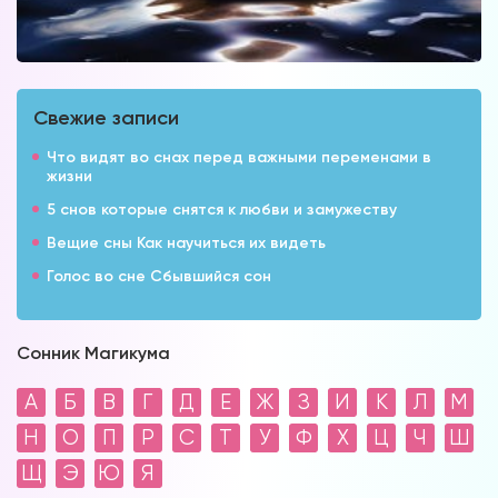
Свежие записи
Что видят во снах перед важными переменами в
жизни
5 снов которые снятся к любви и замужеству
Вещие сны Как научиться их видеть
Голос во сне Сбывшийся сон
Сонник Магикума
А
Б
В
Г
Д
Е
Ж
З
И
К
Л
М
Н
О
П
Р
С
Т
У
Ф
Х
Ц
Ч
Ш
Щ
Э
Ю
Я