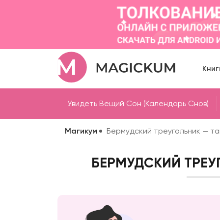
Книг
Увидеть Вещий Сон (Календарь Снов)
Магикум
Бермудский треугольник — т
БЕРМУДСКИЙ ТРЕУ