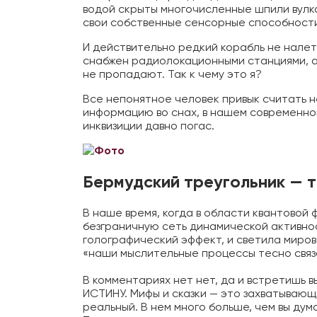
водой скрыты многочисленные шпили вулка
свои собственные сенсорные способности 
И действительно редкий корабль не налет
снабжен радиолокационными станциями, а
не пропадают. Так к чему это я?
Все непонятное человек привык считать н
информацию во снах, в нашем современно
инквизиции давно погас.
Бермудский треугольник — 
В наше время, когда в области квантово
безграничную сеть динамической активно
голографический эффект, и светила миров
«наши мыслительные процессы тесно связ
⠀
В комментариях нет нет, да и встретишь в
ИСТИНУ. Мифы и сказки — это захватываю
реальный. В нем много больше, чем вы ду