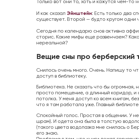
Только вот они то, хоть и кажутся чем-то
⠀
И как сказал
Эйнштейн
: Есть только два 
существует. Второй — будто кругом одни 
⠀
Сегодня по календарю снов активна афф
сторис. Какие мифы еще развенчаем? Кака
нереальной?
Вещие сны про берберский 
Снилось очень много. Очень. Напишу то что
доступ в библиотеку.
Библиотека. Не сказать что бы огромная, 
просто помещение, а длинный коридор, и
потолка. У меня доступ ко всем книгам, б
что я там работала уже. Главный библиот
Спокойный голос. Простая в общении. У н
шрам). И одета она была в толстую водола
(такого цвета водолазка мне снилась о Бе
его знаю.
Проблема в том, что книги лежат горизонт