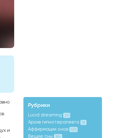
авно
Рубрики
ов
Lucid dreaming
23
Архив гипнотерапевта
16
Аффирмации снов
ух и
123
д
Вещие сны
184