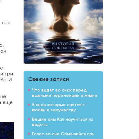
о сне
а,
сон
ще
ии три
Свежие записи
бе. И
Что видят во снах перед
важными переменами в жизни
 не
не еще
5 снов которые снятся к
любви и замужеству
Вещие сны Как научиться их
видеть
Голос во сне Сбывшийся сон