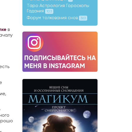
Таро Астрология Гороскопы
Гадания
103
Форум толкования снов
363
лке
в
началу
есть
е
ие,
е
ного
хорошо
и