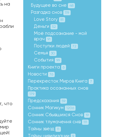
ь на
Будущее во сне
48
Разгадка снов
119
Love Story
он
81
орабли
Деньги
52
Моё подсознание - мой
врач
91
Поступки людей
72
р
Семья
30
События
99
Книги проекта
6
Новости
76
Перекресток Миров Книга
7
Практика осознанных снов
179
Предсказания
59
, что
Сонник Магикум
1206
Сонник Сбывшихся Снов
19
дуйте
Сонник тлумачення снів
111
 мир
Тайны звёзд
11
щей!
Тайны цивилизации
9