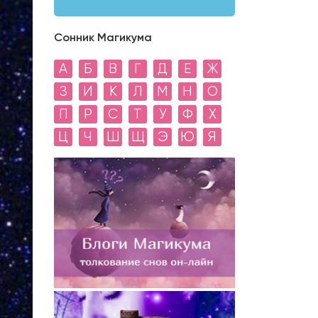
Сонник Магикума
А
Б
В
Г
Д
Е
Ж
З
И
К
Л
М
Н
О
П
Р
С
Т
У
Ф
Х
Ц
Ч
Ш
Щ
Э
Ю
Я