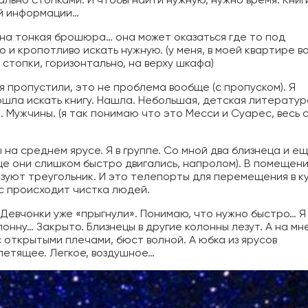
ой информации…
жна тонкая брошюра… она может оказаться где то под
и кропотливо искать нужную. (у меня, в моей квартире в
 стопки, горизонтально, на верху шкафа)
ня пропустили, это не проблема вообще (с пропуском). Я
ошла искать книгу. Нашла. Небольшая, детская литератур
. Мужчины. (я так понимаю что это Месси и Суарес, весь 
Мы на среднем ярусе. Я в группе. Со мной два близнеца и е
бще они слишком быстро двигались, напролом). В помещен
зуют треугольник. И это телепорты для перемещения в ку
с происходит чистка людей.
 Девчонки уже «прыгнули». Понимаю, что нужно быстро… Я
лонну… Закрыто. Близнецы в другие колонны лезут. А на м
с открытыми плечами, бюст волной. А юбка из ярусов
 летящее. Легкое, воздушное…