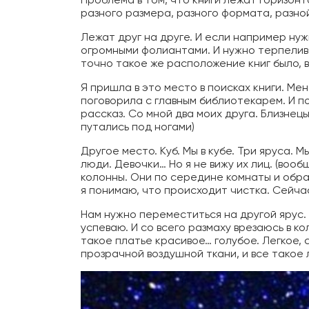
разного размера, разного формата, разн
Лежат друг на друге. И если например ну
огромными фолиантами. И нужно терпеливо 
точно такое же расположение книг было, в
Я пришла в это место в поисках книги. Ме
поговорила с главным библиотекарем. И п
рассказ. Со мной два моих друга. Близнецы
путались под ногами)
Другое место. Куб. Мы в кубе. Три яруса. 
люди. Девочки… Но я не вижу их лиц. (воо
колонны. Они по середине комнаты и обра
я понимаю, что происходит чистка. Сейча
Нам нужно переместиться на другой ярус.
успеваю. И со всего размаху врезаюсь в ко
такое платье красивое… голубое. Легкое, 
прозрачной воздушной ткани, и все такое