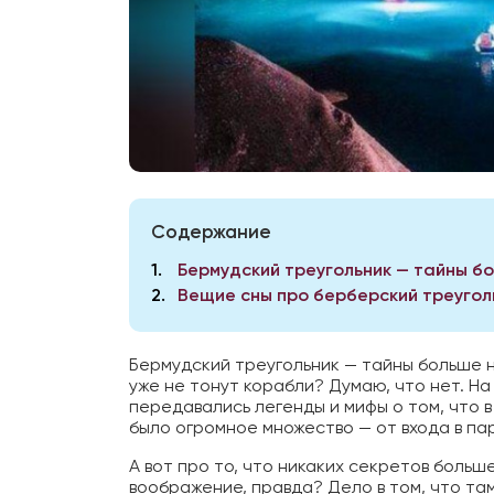
Содержание
1
Бермудский треугольник — тайны б
2
Вещие сны про берберский треугол
Бермудский треугольник — тайны больше н
уже не тонут корабли? Думаю, что нет. Н
передавались легенды и мифы о том, что 
было огромное множество — от входа в па
А вот про то, что никаких секретов больше
воображение, правда? Дело в том, что та