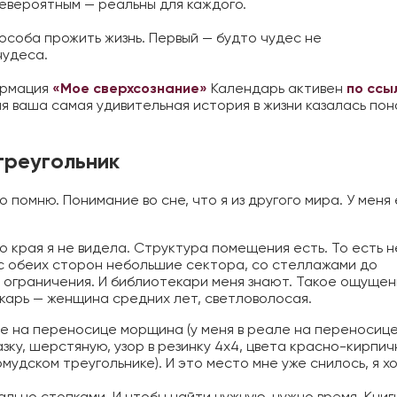
 невероятным — реальны для каждого.
способа прожить жизнь. Первый — будто чудес не
чудеса.
ирмация
«Мое сверхсознание»
Календарь активен
по ссы
я ваша самая удивительная история в жизни казалась по
треугольник
 помню. Понимание во сне, что я из другого мира. У меня 
но края я не видела. Структура помещения есть. То есть н
 с обеих сторон небольшие сектора, со стеллажами до
ез ограничения. И библиотекари меня знают. Такое ощущен
екарь — женщина средних лет, светловолосая.
ее на переносице морщина (у меня в реале на переносиц
зку, шерстяную, узор в резинку 4х4, цвета красно-кирпич
рмудском треугольнике). И это место мне уже снилось, я 
ально стопками. И чтобы найти нужную, нужно время. Книг