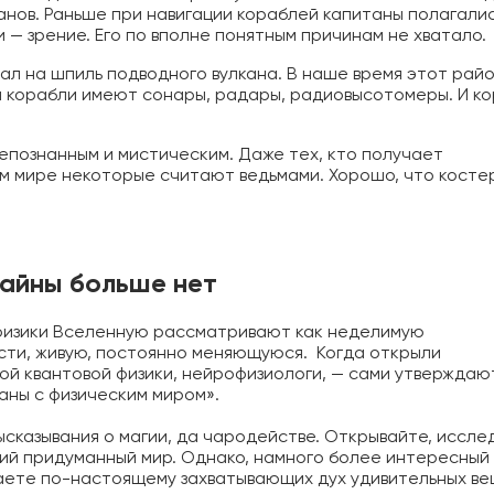
нов. Раньше при навигации кораблей капитаны полагалис
— зрение. Его по вполне понятным причинам не хватало.
ал на шпиль подводного вулкана. В наше время этот рай
 корабли имеют сонары, радары, радиовысотомеры. И к
епознанным и мистическим. Даже тех, кто получает
м мире некоторые считают ведьмами. Хорошо, что косте
тайны больше нет
й физики Вселенную рассматривают как неделимую
сти, живую, постоянно меняющуюся. Когда открыли
ой квантовой физики, нейрофизиологи, — сами утверждают
аны с физическим миром».
ысказывания о магии, да чародействе. Открывайте, иссле
щий придуманный мир. Однако, намного более интересный
маете по-настоящему захватывающих дух удивительных ве