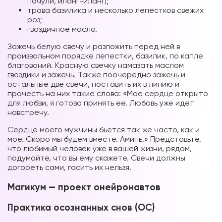
пачули, иланг-иланг);
трава базилика и несколько лепестков свежих
роз;
гвоздичное масло.
Зажечь белую свечу и разложить перед ней в
произвольном порядке лепестки, базилик, по капле
благовоний. Красную свечку намазать маслом
гвоздики и зажечь. Также поочередно зажечь и
остальные две свечи, поставить их в линию и
прочесть на них такие слова: «Мое сердце открыто
для любви, я готова принять ее. Любовь уже идет
навстречу.
Сердце моего мужчины бьется так же часто, как и
мое. Скоро мы будем вместе. Аминь.» Представьте,
что любимый человек уже в вашей жизни, рядом,
подумайте, что вы ему скажете. Свечи должны
догореть сами, гасить их нельзя.
Магикум — проект онейронавтов
Практика осознанных снов (ОС)