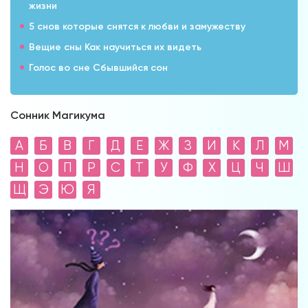
жизни
5 снов которые снятся к любви и замужеству
Вещие сны Как научиться их видеть
Голос во сне Сбывшийся сон
Сонник Магикума
А
Б
В
Г
Д
Е
Ж
З
И
К
Л
М
Н
О
П
Р
С
Т
У
Ф
Х
Ц
Ч
Ш
Щ
Э
Ю
Я