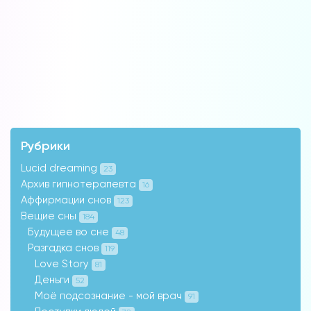
Рубрики
Lucid dreaming
23
Архив гипнотерапевта
16
Аффирмации снов
123
Вещие сны
184
Будущее во сне
48
Разгадка снов
119
Love Story
81
Деньги
52
Моё подсознание - мой врач
91