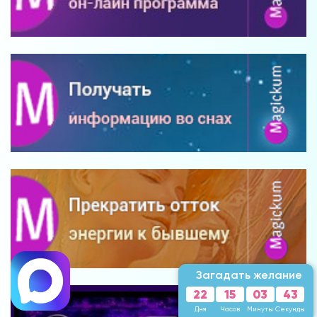
Загадать желание
22
15
03
41
Дня
Часов
Минуты
Секунда