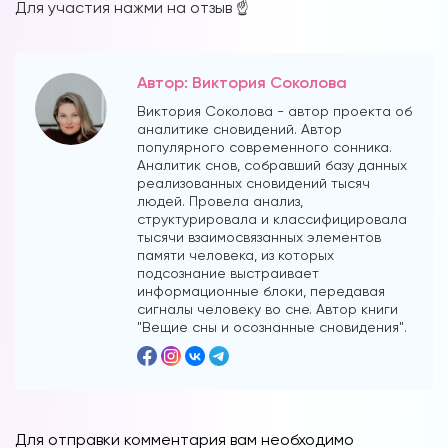
Для участия нажми на отзыв ☝️
Автор: Виктория Соколова
Виктория Соколова - автор проекта об
аналитике сновидений. Автор
популярного современного сонника.
Вы можете получать информацию во
Аналитик снов, собравший базу данных
снах (проверено более 100000
реализованных сновидений тысяч
участниками)
людей. Провела анализ,
структурировала и классифицировала
Мы разработали систему практик, с
тысячи взаимосвязанных элементов
помощью которой можно получать
памяти человека, из которых
подсознание выстраивает
информацию во снах с первых дней.
информационные блоки, передавая
Скачайте приложение, чтобы получить
сигналы человеку во сне. Автор книги
доступ:
"Вещие сны и осознанные сновидения".
Скачать
Наши форумы
Для отправки комментария вам необходимо