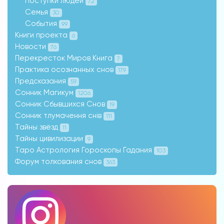
Поступки людей
72
Семья
30
События
99
Книги проекта
6
Новости
76
Перекресток Миров Книга
7
Практика осознанных снов
179
Предсказания
59
Сонник Магикум
1206
Сонник Сбывшихся Снов
19
Сонник тлумачення снів
111
Тайны звёзд
11
Тайны цивилизации
9
Таро Астрология Гороскопы Гадания
103
Форум толкования снов
363